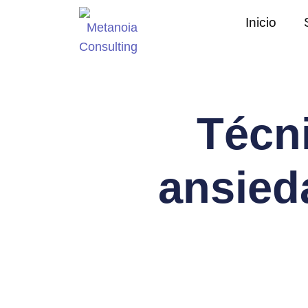
Inicio
Técni
ansied