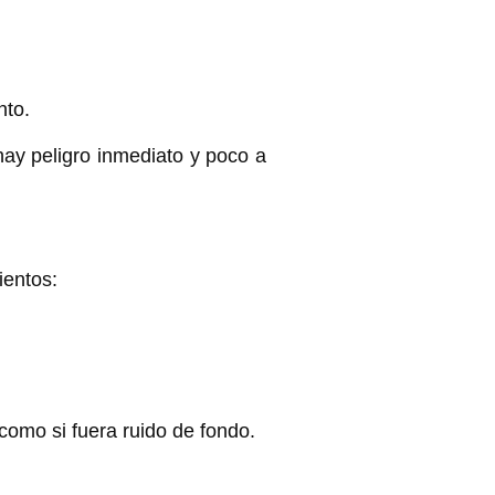
nto.
hay peligro inmediato y
poco a
ientos:
c
omo si fuera ruido de fondo.