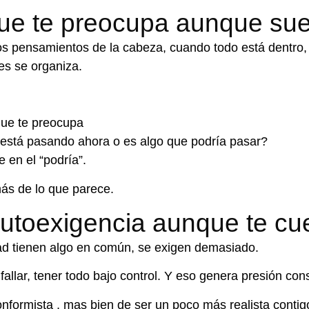
 que te preocupa aunque su
os pensamientos de la cabeza, c
uando todo está dentro,
es se organiza.
que te preocupa
 está pasando ahora o es algo que podría pasar?
 en el “podría”.
más de lo que parece.
autoexigencia aunque te cu
d tienen algo en común,
se exigen demasiado.
fallar, t
ener todo bajo control.
Y eso genera presión cons
onformista , mas bien
de ser un poco más realista conti