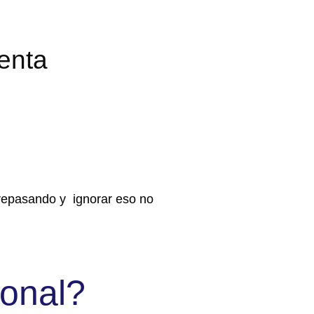
uenta
repasando y i
gnorar eso no
onal?