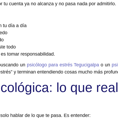
r tu cuenta ya no alcanza y
no pasa nada por admitirlo.
n tu día a día
iedo
do
ste todo
 e
s tomar responsabilidad.
buscando un
psicólogo para estrés Tegucigalpa
o un
psi
estrés” y terminan entendiendo cosas mucho más profun
icológica: lo que re
 solo hablar de lo que te pasa.
Es entender: