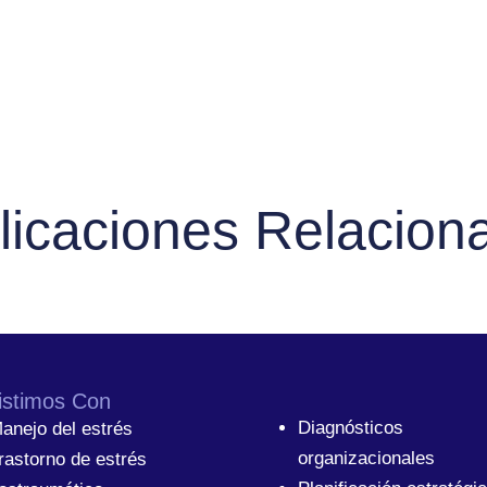
licaciones Relacion
istimos Con
Diagnósticos
anejo del estrés
organizacionales
rastorno de estrés