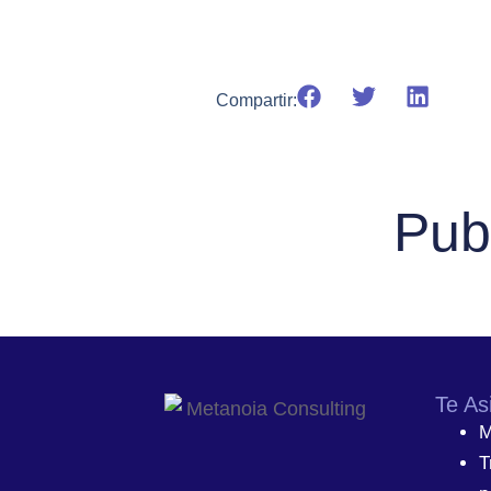
Compartir:
Pub
Te As
M
T