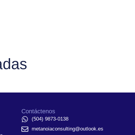
adas
Contáctenos
(504) 9873-0138
metanoiaconsulting@outlook.es