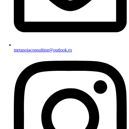
metanoiaconsulting@outlook.es